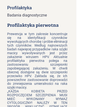
Profilaktyka
Badania diagnostyczne
Profilaktyka pierwotna
Prewencja w tym zakresie koncentruje
się na identyfikacji czynników
wywołujących chorobę i próbie eliminacji
tych czynników. Według najnowszych
badań najwięcej przypadków raka szyjki
macicy wywoływanych jest przez
zakażenie wirusem HPV. Aktualnie
profilaktyka pierwotna polega na
zastosowaniu szczepionki
zapobiegającej zakażeniu. W chwili
obecnej dostępne są dwie szczepionki
przeciwko HPV. Zakłada się, że ich
powszechne zastosowanie doprowadzi
do zmniejszenia umieralności na raka
szyjki macicy.
„KAŻDA KOBIETA PRZED
ROZPOCZĘCIEM SZCZEPIENIA MUSI
MIEĆ WYKONANY WYMAZ
CYTOLOGICZNY! NALEŻY W TEN
SPOSÓB WYKLUCZYĆ ISTNIEJĄCE