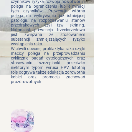
czynników ryzyka rozwoju nowotworu i
polega na ograniczeniu lub eliminacji
tych czynników. Prewencja wtórna
polega na wykrywaniu już istniejącej
patologii, na rozpoznawaniu stanów
przedrakowych czyli tzw. skrining.
Natomiast prewencja trzeciorzędowa
jest związana ze stosowaniem
substancji zmniejszających ryzyko
wystąpienia raka.
W chwili obecnej profilaktyka raka szyjki
macicy polega na przeprowadzaniu
cyklicznie badań cytologicznych oraz
stosowaniu szczepionki przeciwko
niektórym typom wirusa HPV. Istotną
rolę odgrywa także edukacja zdrowotna
kobiet oraz promocja zachowań
prozdrowotnych