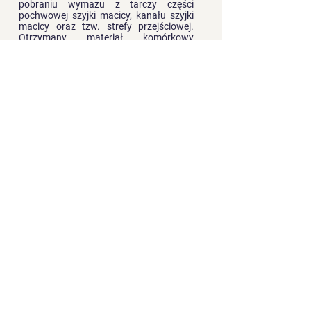
pobraniu wymazu z tarczy części
pochwowej szyjki macicy, kanału szyjki
macicy oraz tzw. strefy przejściowej.
Otrzymany materiał komórkowy
poddawany jest mikroskopowej ocenie,
a następnie zgodnie z Rekomendacjami
Europejskimi klasyfikowany wg.
systemu Bethesda.
„ABY ZAPOBIEC CAŁKOWICIE
NOWOTWOROWI, NALEŻY ROBIĆ
BADANIE GINEKOLOGICZNE ORAZ
CYTOLOGICZNE RAZ W ROKU !”
Motto:
Kobieta świadoma jest
partnerem lekarza w
rozmowie o jej zdrowiu