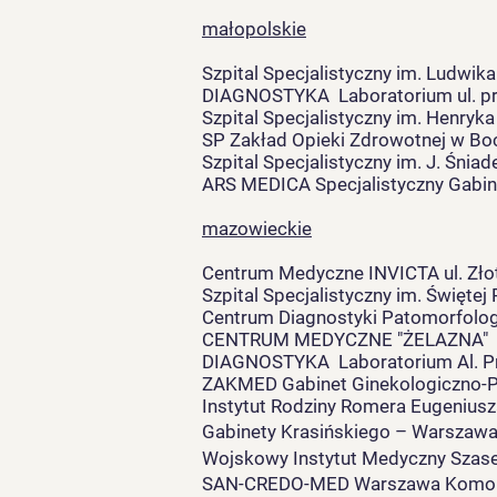
małopolskie
Szpital Specjalistyczny im. Ludwika
DIAGNOSTYKA Laboratorium ul. pr
Szpital Specjalistyczny im. Henryk
SP Zakład Opieki Zdrowotnej w Boch
Szpital Specjalistyczny im. J. Śni
ARS MEDICA Specjalistyczny Gabin
mazowieckie
Centrum Medyczne INVICTA ul. Zło
Szpital Specjalistyczny im. Święt
Centrum Diagnostyki Patomorfologi
CENTRUM MEDYCZNE "ŻELAZNA" ul.
DIAGNOSTYKA Laboratorium Al. Pr
ZAKMED Gabinet Ginekologiczno-Po
Instytut Rodziny Romera Eugenius
Gabinety Krasińskiego – Warszaw
Wojskowy Instytut Medyczny Sza
SAN-CREDO-MED Warszawa Komors