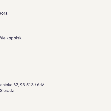
Góra
Wielkopolski
ianicka 62, 93-513 Łódź
 Sieradz