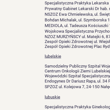
Specjalistyczna Praktyka Lekarska 
Prywatny Gabinet Lekarski Dr hab.
NSZOZ Ewa Chmielewska, ul. Święt
Bohdan Michalak, ul. Szymborska 
MEDIOLA, ul. Tadeusza Kościuszki 
Wojskowa Specjalistyczna Przychod
N
ZOZ MURZYŃSCY ul. Matejki 6, 8
Zespół Opieki Zdrowotnej ul. Wiejs
Zespół Opieki Zdrowotnej Plac Ryd
lubelskie
Samodzielny Publiczny Szpital Woje
Centrum Onkologii Ziemi Lubelskiej
Wojewódzki Szpital Specjalistyczny
Endogynes Dr Dariusz Rapa, ul. 34 
SPZOZ ul. Kolejowa 7, 24-150 Nał
lubuskie
Specjalistyczna Praktyka Ginekolo