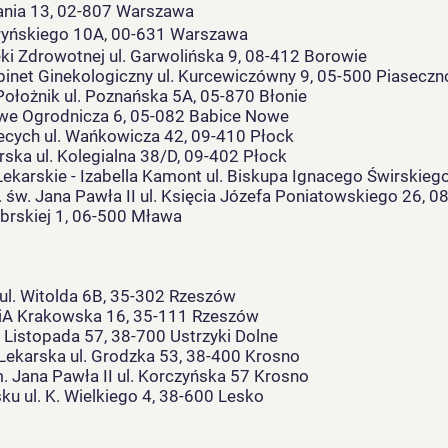
ania 13, 02-807 Warszawa
yńskiego 10A, 00-631 Warszawa
ki Zdrowotnej ul. Garwolińska 9, 08-412 Borowie
inet Ginekologiczny ul. Kurcewiczówny 9, 05-500 Piaseczn
ołożnik ul. Poznańska 5A, 05-870 Błonie
we Ogrodnicza 6, 05-082 Babice Nowe
ych ul. Wańkowicza 42, 09-410 Płock
ska ul. Kolegialna 38/D, 09-402 Płock
ekarskie - Izabella Kamont ul. Biskupa Ignacego Świrskieg
św. Jana Pawła II ul. Księcia Józefa Poniatowskiego 26, 0
obrskiej 1, 06-500 Mława
a ul. Witolda 6B, 35-302 Rzeszów
iA Krakowska 16, 35-111 Rzeszów
 Listopada 57, 38-700 Ustrzyki Dolne
Lekarska ul. Grodzka 53, 38-400 Krosno
. Jana Pawła II ul. Korczyńska 57 Krosno
u ul. K. Wielkiego 4, 38-600 Lesko