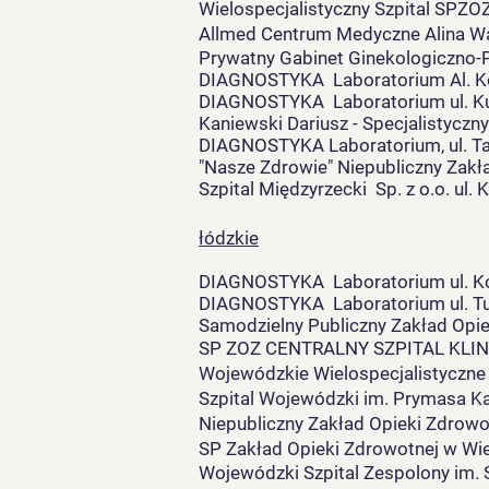
Wielospecjalistyczny Szpital SPZOZ
Allmed Centrum Medyczne Alina Wa
Prywatny Gabinet Ginekologiczno-Po
DIAGNOSTYKA Laboratorium Al. Kon
DIAGNOSTYKA Laboratorium ul. Kup
Kaniewski Dariusz - Specjalistyczn
DIAGNOSTYKA Laboratorium, ul. Ta
"Nasze Zdrowie" Niepubliczny Zakła
Szpital Międzyrzecki Sp. z o.o. ul.
łódzkie
DIAGNOSTYKA Laboratorium ul. Ko
DIAGNOSTYKA Laboratorium ul. Tu
Samodzielny Publiczny Zakład Opi
SP ZOZ CENTRALNY SZPITAL KLINI
Wojewódzkie Wielospecjalistyczne C
Szpital Wojewódzki im. Prymasa Ka
Niepubliczny Za
kład Opieki Zdrowo
SP Zakład Opieki Zdrowotnej w Wiel
Wojewódzki Szpital Zespolony im. S