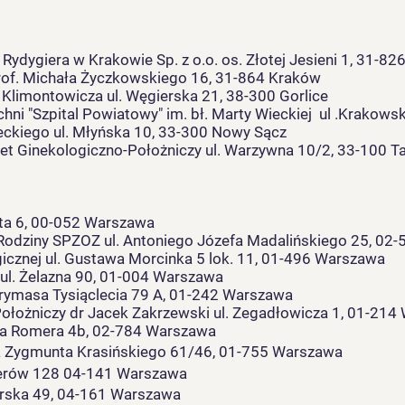
 Rydygiera w Krakowie Sp. z o.o. os. Złotej Jesieni 1, 31-8
of. Michała Życzkowskiego 16, 31-864 Kraków
a Klimontowicza ul. Węgierska 21, 38-300 Gorlice
ni "Szpital Powiatowy" im. bł. Marty Wieckiej ul .Krakows
adeckiego ul. Młyńska 10, 33-300 Nowy Sącz
et Ginekologiczno-Położniczy ul. Warzywna 10/2, 33-100 T
ta 6, 00-052 Warszawa
ej Rodziny SPZOZ ul. Antoniego Józefa Madalińskiego 25, 0
cznej ul. Gustawa Morcinka 5 lok. 11, 01-496 Warszawa
 Żelazna 90, 01-004 Warszawa
ymasa Tysiąclecia 79 A, 01-242 Warszawa
łożniczy dr Jacek Zakrzewski ul. Zegadłowicza 1, 01-214
za Romera 4b, 02-784 Warszawa
a Zygmunta Krasińskiego 61/46, 01-755 Warszawa
serów 128 04-141 Warszawa
ka 49, 04-161 Warszawa