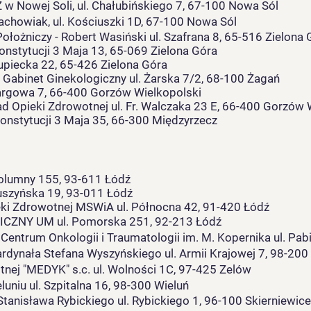
 w Nowej Soli, ul. Chałubińskiego 7, 67-100 Nowa Sól
chowiak, ul. Kościuszki 1D, 67-100 Nowa Sól
łożniczy - Robert Wasiński ul. Szafrana 8, 65-516 Zielona 
stytucji 3 Maja 13, 65-069 Zielona Góra
iecka 22, 65-426 Zielona Góra
y Gabinet Ginekologiczny ul. Żarska 7/2, 68-100 Żagań
rgowa 7, 66-400 Gorzów Wielkopolski
d Opieki Zdrowotnej ul. Fr. Walczaka 23 E, 66-400 Gorzów 
 Konstytucji 3 Maja 35, 66-300 Międzyrzecz
lumny 155, 93-611 Łódź
szyńska 19, 93-011 Łódź
eki Zdrowotnej MSWiA
ul. Północna 42, 91-420 Łód
ź
CZNY UM ul. Pomorska 251, 92-213 Łódź
entrum Onkologii i Traumatologii im. M. Kopernika ul. Pab
rdynała Stefana Wyszyńskiego ul. Armii Krajowej 7, 98-200
tnej "MEDYK" s.c. ul. Wolności 1C, 97-425 Zelów
uniu ul. Szpitalna 16, 98-300 Wieluń
tanisława Rybickiego ul. Rybickiego 1, 96-100 Skierniewice