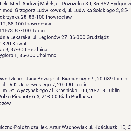
Lek. Med. Andrzej Małek, ul. Pszczelna 30, 85-352 Bydgosz
 n.med. Grzegorz Ludwikowski, ul. Ludwika Solskiego 2, 85
okrzyska 28, 88-100 Inowrocław
112, 88-100 Inowrocław
11E/3, 87-100 Toruń
nia Lekarska, ul. Legionów 27, 86-300 Grudziądz
7-820 Kowal
ka 9, 87-300 Brodnica
ygiera 1, 86-200 Chełmno
wódzki im. Jana Bożego ul. Biernackiego 9, 20-089 Lublin
 ul. Dr K. Jaczewskiego 7, 20-090 Lublin
 im. St. Wyszyńskiego al.
Kraśnicka 100, 20-718 Lublin
Pułku Piechoty 6 A, 21-500 Biała Podlaska
ęczów
giczno-Położnicza lek. Artur Wachowiak ul. Kościuszki 1D,