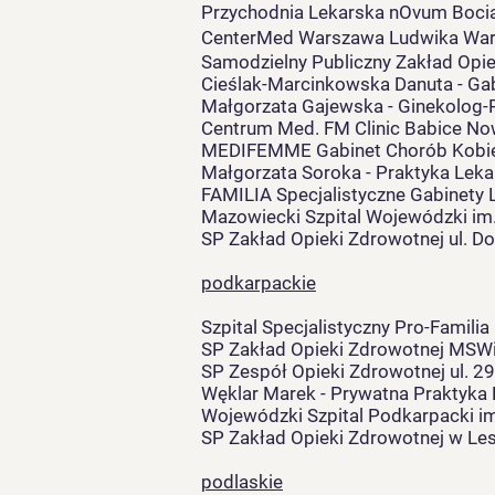
Przychodnia Lekarska nOvum Boci
CenterMed Warszawa Ludwika War
Samodzielny Publiczny Zakład Opie
Cieślak-Marcinkowska Danuta - Gab
Małgorzata Gajewska - Ginekolog-P
Centrum Med. FM Clinic Babice No
MEDIFEMME Gabinet Chorób Kobiec
Małgorzata Soroka - Praktyka Lekar
FAMILIA Specjalistyczne Gabinety L
Mazowiecki Szpital Wojewódzki im. 
SP Zakład Opieki Zdrowotnej ul. D
podkarpackie
Szpital Specjalistyczny Pro-Famili
SP Zakład Opieki Zdrowotnej MSW
SP Zespół Opieki Zdrowotnej ul. 29
Węklar Marek - Prywatna Praktyka 
Wojewódzki Szpital Podkarpacki im
SP Zakład Opieki Zdrowotnej w Lesk
podlaskie